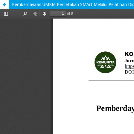
Pemberdayaan UMKM Percetakan SMArt Melalui Pelatihan Digi