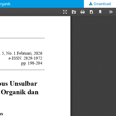
rganik
Download